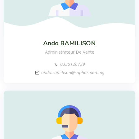
Ando
RAMILISON
Administrateur De Vente
0335126739
ando.ramilison@sopharmad.mg