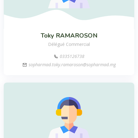
Toky
RAMAROSON
Délégué Commercial
0335126738
sopharmad.toky.ramaroson@sopharmad.mg